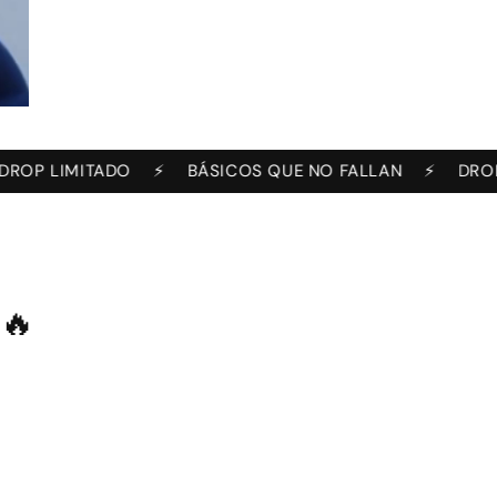
MITADO
⚡️
BÁSICOS QUE NO FALLAN
⚡️
DROP LIMITA
 🔥