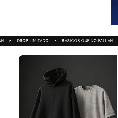
DROP LIMITADO
⚡️
BÁSICOS QUE NO FALLAN
⚡️
DROP