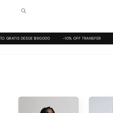
Ir
directamente
al contenido
O GRATIS DESDE $90.000
-10% OFF TRANSFER
3