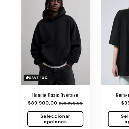
SAVE 10%
Hoodie Basic Oversize
Remer
Precio
$89.900,00
Precio
Pre
$3
$99.990,00
de
habitual
hab
oferta
Seleccionar
Se
opciones
o