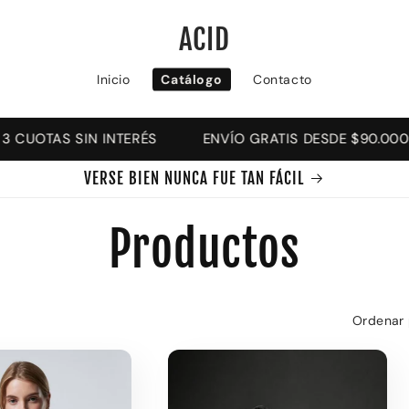
ACID
Inicio
Catálogo
Contacto
 CUOTAS SIN INTERÉS
ENVÍO GRATIS DESDE $90.000
VERSE BIEN NUNCA FUE TAN FÁCIL
C
Productos
o
Ordenar 
l