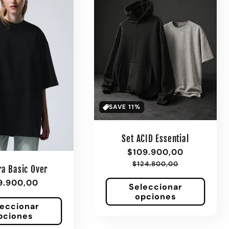
e
c
c
i
SAVE 11%
ó
Set ACID Essential
Precio
$109.900,00
Precio
n
de
habitual
$124.800,00
a Basic Over
oferta
cio
9.900,00
Seleccionar
:
itual
opciones
leccionar
pciones